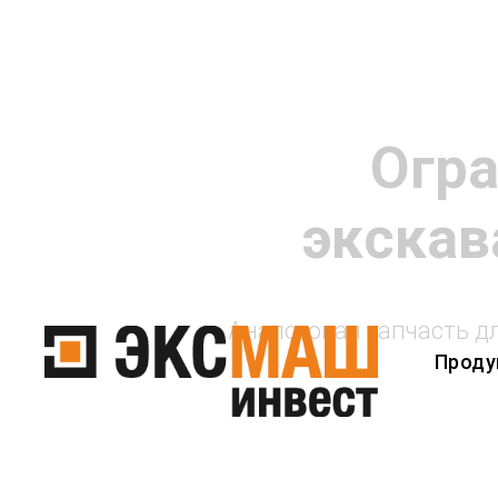
Огра
экскав
Аналоговая запчасть д
Проду