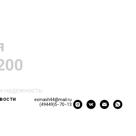
я
200
и надёжность.
вости
exmash44@mail.ru
(49449)5−70−13