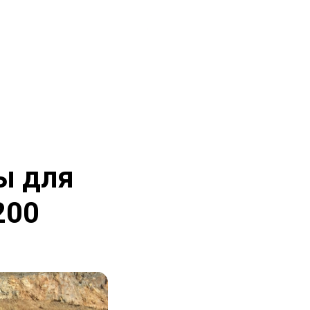
ы для
200