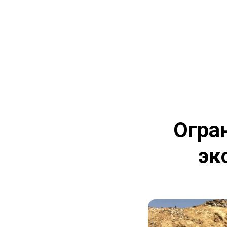
Огра
эк