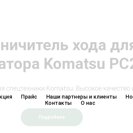
ничитель хода дл
атора Komatsu PC
ля спецтехники Komatsu. Высокое качество 
кция
Прайс
Наши партнеры и клиенты
Но
Контакты
О нас
Подробнее