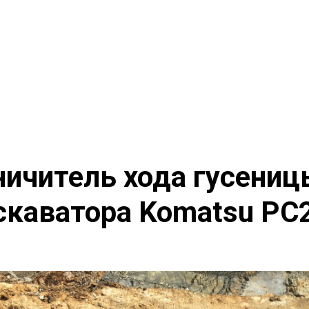
ничитель хода гусениц
скаватора Komatsu PC