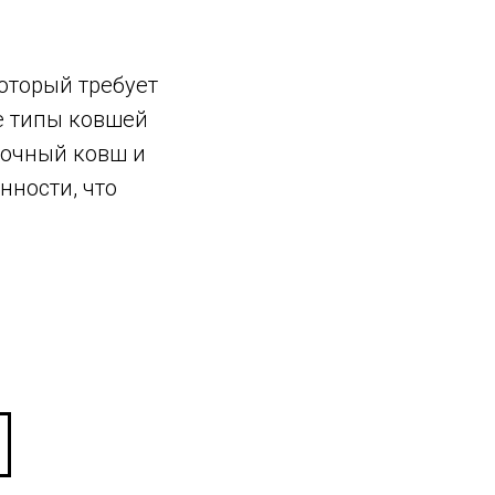
оторый требует
е типы ковшей
вочный ковш и
нности, что