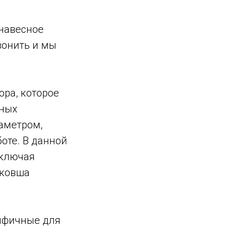
 навесное
вонить и мы
ора, которое
чных
аметром,
оте. В данной
включая
 ковша
цифичные для