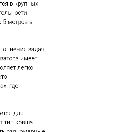
тся в крупных
тельности.
 5 метров в
ыполнения задач,
аватора имеет
оляет легко
сто
х, где
ется для
т тип ковша
ать равномерные