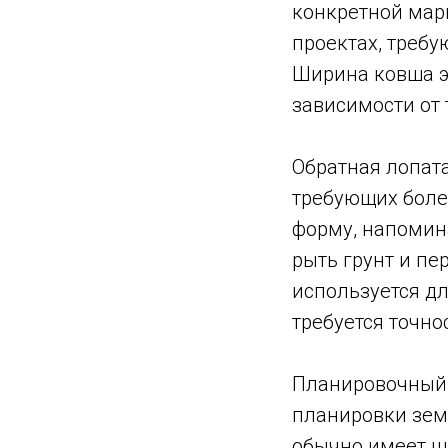
конкретной мар
проектах, треб
Ширина ковша эк
зависимости от 
Обратная лопата
требующих боле
форму, напомин
рыть грунт и пе
используется д
требуется точно
Планировочный к
планировки зем
обычно имеет ш