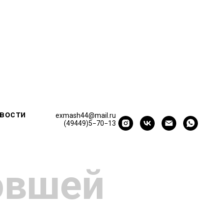
вости
exmash44@mail.ru
(49449)5−70−13
овшей