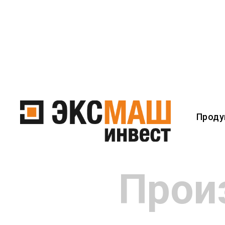
Проду
Прои