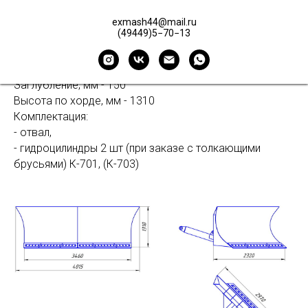
- на переднюю полураму,
- на заднюю полураму,
exmash44@mail.ru
(49449)5−70−13
- на 3-х точечную навеску
Ширина, мм - 4015
Масса, кг - 1350
Заглубление, мм - 150
Высота по хорде, мм - 1310
Комплектация:
- отвал,
- гидроцилиндры 2 шт (при заказе с толкающими
брусьями) К-701, (К-703)