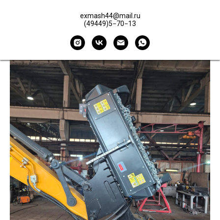
марку мульчера. Исполнение ковш-балки может
exmash44@mail.ru
быть изменено по желанию Заказчика.
(49449)5−70−13